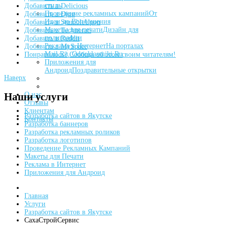
стиль
Добавить в Delicious
Проведение рекламных кампаний
От
Добавить в Digg
Идеи до Воплощения
Добавить в StumbleUpon
Макеты для печати
Дизайн для
Добавить в Technorati
полиграфии
Добавить в Reddit
Реклама в Интернет
На порталах
Добавить в MySpace
Mail.Ru, Odnoklassniki.Ru
Понравилось? Сообщи об этом своим читателям!
Приложения для
Андроид
Поздравительные открытки
Наверх
О нас
Наши
услуги
Отзывы
Клиентам
Разработка сайтов в Якутске
Контакты
Разработка баннеров
Разработка рекламных роликов
Разработка логотипов
Проведение Рекламных Кампаний
Макеты для Печати
Реклама в Интернет
Приложения для Андроид
Главная
Услуги
Разработка сайтов в Якутске
СахаСтройСервис