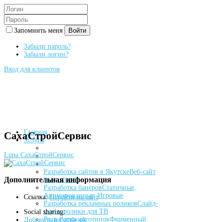
Запомнить меня
Войти
Забыли пароль?
Забыли логин?
Вход для клиентов
Главная
СахаСтройСервис
Услуги
Lupa
СахаСтройСервис
Разработка сайтов в Якутске
Веб-сайт
Дополнительная информация
"под ключ"
Разработка банеров
Статичные,
Анимированные, Игровые
Ссылка:
Перейти на сайт
Разработка рекламных роликов
Слайд-
шоу и ролики для ТВ
Social sharing:
Разработка логотипов
Фирменный
Добавить в Facebook