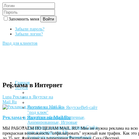
Запомнить меня
Войти
Забыли пароль?
Забыли логин?
Вход для клиентов
Главная
Реклама в Интернет
Услуги
Lupa
Реклама в Якутске на
Mail.Ru
Разработка сайтов в Якутске
Веб-сайт
"под ключ"
Реклама в Якутске на Mail.Ru
Разработка банеров
Статичные,
Анимированные, Игровые
Разработка рекламных роликов
Слайд-
МЫ РАБОТАЕМ ПО ЦЕНАМ MAIL.RU! Мне не нужна реклама на всю Росс
шоу и ролики для ТВ
прекрасная возможность "отфильтровать" нужный вам трафик. Как это 
Разработка логотипов
Фирменный
до 35 лет, живущие на территории Республики Саха (Якутия).…