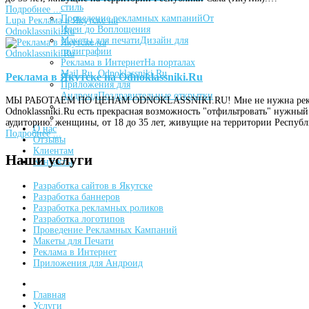
стиль
Подробнее ...
Проведение рекламных кампаний
От
Lupa
Реклама в Якутске на
Идеи до Воплощения
Odnoklassniki.Ru
Макеты для печати
Дизайн для
полиграфии
Реклама в Интернет
На порталах
Mail.Ru, Odnoklassniki.Ru
Реклама в Якутске на Odnoklassniki.Ru
Приложения для
Андроид
Поздравительные открытки
МЫ РАБОТАЕМ ПО ЦЕНАМ ODNOKLASSNIKI.RU! Мне не нужна реклама 
Odnoklassniki.Ru есть прекрасная возможность "отфильтровать" нужный
аудиторию: женщины, от 18 до 35 лет, живущие на территории Респуб
О нас
Подробнее ...
Отзывы
Клиентам
Наши
услуги
Контакты
Разработка сайтов в Якутске
Разработка баннеров
Разработка рекламных роликов
Разработка логотипов
Проведение Рекламных Кампаний
Макеты для Печати
Реклама в Интернет
Приложения для Андроид
Главная
Услуги