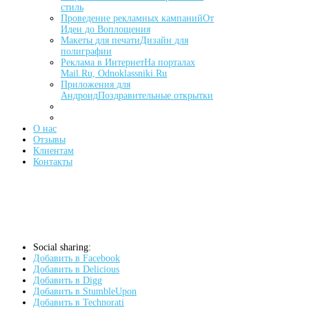
стиль
Проведение рекламных кампаний
От
Идеи до Воплощения
Макеты для печати
Дизайн для
полиграфии
Реклама в Интернет
На порталах
Mail.Ru, Odnoklassniki.Ru
Приложения для
Андроид
Поздравительные открытки
О нас
Отзывы
Клиентам
Контакты
Social sharing:
Добавить в Facebook
Добавить в Delicious
Добавить в Digg
Добавить в StumbleUpon
Добавить в Technorati