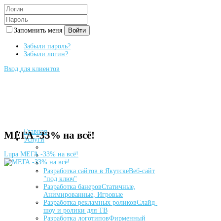
Запомнить меня
Войти
Забыли пароль?
Забыли логин?
Вход для клиентов
Главная
МЕГА -33% на всё!
Услуги
Lupa
МЕГА -33% на всё!
Разработка сайтов в Якутске
Веб-сайт
"под ключ"
Разработка банеров
Статичные,
Анимированные, Игровые
Разработка рекламных роликов
Слайд-
шоу и ролики для ТВ
Разработка логотипов
Фирменный