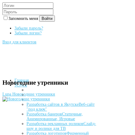
Запомнить меня
Войти
Забыли пароль?
Забыли логин?
Вход для клиентов
Главная
Новогодние утренники
Услуги
Lupa
Новогодние утренники
Разработка сайтов в Якутске
Веб-сайт
"под ключ"
Разработка банеров
Статичные,
Анимированные, Игровые
Разработка рекламных роликов
Слайд-
шоу и ролики для ТВ
Разработка логотипов
Фирменный