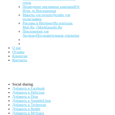
стиль
Проведение рекламных кампаний
От
Идеи до Воплощения
Макеты для печати
Дизайн для
полиграфии
Реклама в Интернет
На порталах
Mail.Ru, Odnoklassniki.Ru
Приложения для
Андроид
Поздравительные открытки
О нас
Отзывы
Клиентам
Контакты
Social sharing:
Добавить в Facebook
Добавить в Delicious
Добавить в Digg
Добавить в StumbleUpon
Добавить в Technorati
Добавить в Reddit
Добавить в MySpace