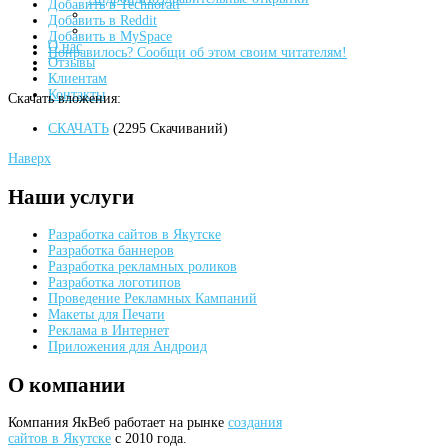
Добавить в Technorati
Добавить в Reddit
Добавить в MySpace
О нас
Понравилось? Сообщи об этом своим читателям!
Отзывы
Клиентам
Контакты
Скачать вложения:
СКАЧАТЬ
(2295 Скачиваний)
Наверх
Наши
услуги
Разработка сайтов в Якутске
Разработка баннеров
Разработка рекламных роликов
Разработка логотипов
Проведение Рекламных Кампаний
Макеты для Печати
Реклама в Интернет
Приложения для Андроид
О
компании
Компания ЯкВеб работает на рынке
создания
сайтов в Якутске
с 2010 года.