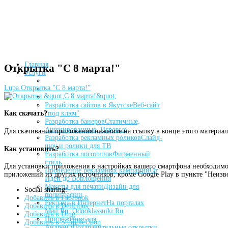
Главная
Открытка "С 8 марта!"
Услуги
Lupa
Открытка "С 8 марта!"
Разработка сайтов в Якутске
Веб-сайт
"под ключ"
Как скачать?
Разработка банеров
Статичные,
Анимированные, Игровые
Для скачивания приложения нажмите на ссылку в конце этого материал
Разработка рекламных роликов
Слайд-
шоу и ролики для ТВ
Как установить?
Разработка логотипов
Фирменный
стиль
Для установки приложения в настройках вашего смартфона необходимо
Проведение рекламных кампаний
От
приложений из других источников, кроме Google Play в пункте "Неизв
Идеи до Воплощения
Макеты для печати
Дизайн для
Social sharing:
полиграфии
Добавить в Facebook
Реклама в Интернет
На порталах
Добавить в Delicious
Mail.Ru, Odnoklassniki.Ru
Добавить в Digg
Приложения для
Добавить в StumbleUpon
Андроид
Поздравительные открытки