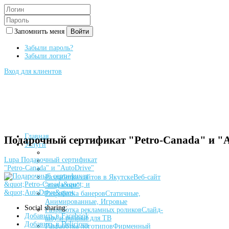
Запомнить меня
Войти
Забыли пароль?
Забыли логин?
Вход для клиентов
Главная
Подарочный сертификат "Petro-Canada" и "A
Услуги
Lupa
Подарочный сертификат
"Petro-Canada" и "AutoDrive"
Разработка сайтов в Якутске
Веб-сайт
"под ключ"
Разработка банеров
Статичные,
Анимированные, Игровые
Social sharing:
Разработка рекламных роликов
Слайд-
Добавить в Facebook
шоу и ролики для ТВ
Добавить в Delicious
Разработка логотипов
Фирменный