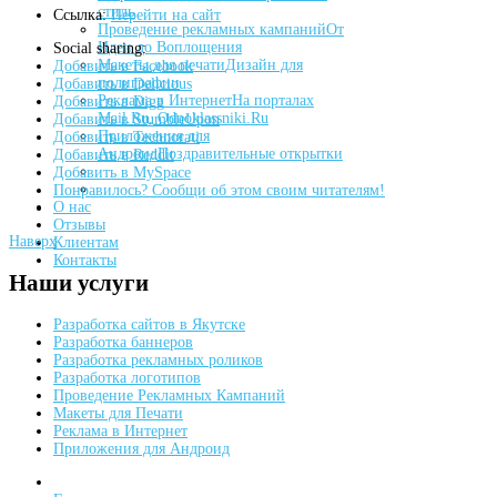
стиль
Ссылка:
Перейти на сайт
Проведение рекламных кампаний
От
Идеи до Воплощения
Social sharing:
Макеты для печати
Дизайн для
Добавить в Facebook
полиграфии
Добавить в Delicious
Реклама в Интернет
На порталах
Добавить в Digg
Mail.Ru, Odnoklassniki.Ru
Добавить в StumbleUpon
Приложения для
Добавить в Technorati
Андроид
Поздравительные открытки
Добавить в Reddit
Добавить в MySpace
Понравилось? Сообщи об этом своим читателям!
О нас
Отзывы
Наверх
Клиентам
Контакты
Наши
услуги
Разработка сайтов в Якутске
Разработка баннеров
Разработка рекламных роликов
Разработка логотипов
Проведение Рекламных Кампаний
Макеты для Печати
Реклама в Интернет
Приложения для Андроид