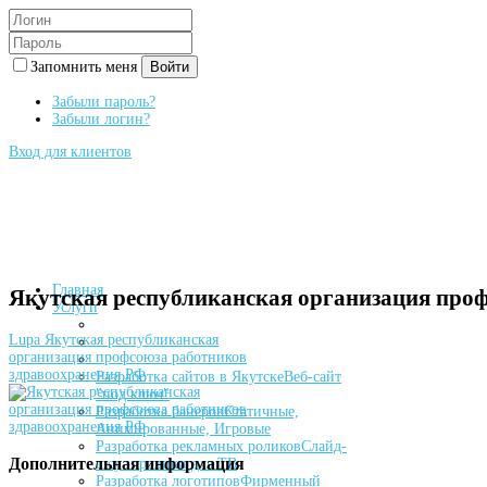
Запомнить меня
Войти
Забыли пароль?
Забыли логин?
Вход для клиентов
Главная
Якутская республиканская организация про
Услуги
Lupa
Якутская республиканская
организация профсоюза работников
здравоохранения РФ
Разработка сайтов в Якутске
Веб-сайт
"под ключ"
Разработка банеров
Статичные,
Анимированные, Игровые
Разработка рекламных роликов
Слайд-
Дополнительная информация
шоу и ролики для ТВ
Разработка логотипов
Фирменный